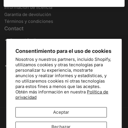
Programación personalizada
Información de licencia
Garantia de devolución
Términos y condiciones
Contact
Rugged Radios
509 Traffic Way
Consentimiento para el uso de cookies
Arroyo Grande, CA 93420
- - - - - - - - - - - -
Nosotros y nuestros partners, incluido Shopify,
utilizamos cookies y otras tecnologías para
Local / International:
805-541-1696
personalizar tu experiencia, mostrarte
Toll Free:
888-541-7223
anuncios y realizar informes y estadísticas, y
Español:
805-810-9413
no utilizaremos cookies ni otras tecnologías
Dealers:
(805) 574-2448
para estos fines a menos que las aceptes.
Obtén más información en nuestra
Política de
privacidad
Aceptar
Modalidades de pago
Rechazar