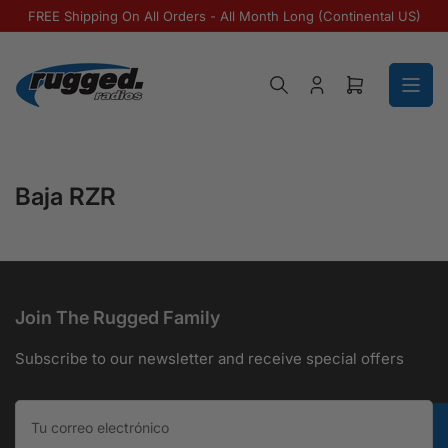
Pasar al contenido
FREE Shipping On All Orders - All Month Long (Continental US)
Iniciar sesión
Abrir cesta 
Baja RZR
Join The Rugged Family
Subscribe to our newsletter and receive special offers
Tu correo electrónico